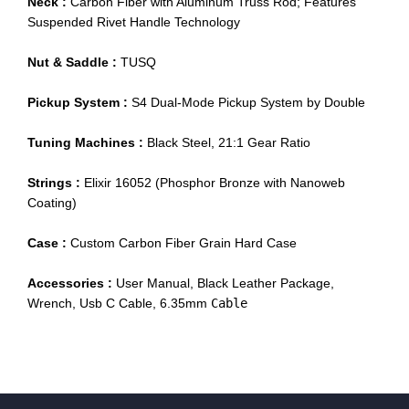
Neck : 
Carbon Fiber with Aluminum Truss Rod; Features 
Suspended Rivet Handle Technology
Nut & Saddle : 
TUSQ 
Pickup System : 
S4 Dual-Mode Pickup System by Double
Tuning Machines : 
Black Steel, 21:1 Gear Ratio
Strings : 
Elixir 16052 (Phosphor Bronze with Nanoweb 
Coating)
Case : 
Custom Carbon Fiber Grain Hard Case
Accessories : 
User Manual, Black Leather Package, 
Wrench, Usb C Cable, 6.35mm 
Cable